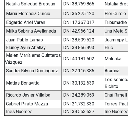
Natalia Soledad Bressan
DNI 38.769.865
Natalia Bre
María Florencia Curcio
DNI 36.275.120
Flor Curcio
Edgardo Ariel Varan
DNI 17.367.017
Tribumadre
Milka Sabrina Avellaneda
DNI 42.966.124
Una Meta Si
Juan Pablo Lamas
DNI 28.509.520
Juammpy 
Eluney Ayún Aballay
DNI 34.866.493
Eluc
Malen María ema Quinteros
DNI 40.181.602
Malenka
Vázquez
Sandra Silvina Domínguez
DNI 22.116.386
Araruna
Los sonido
Matías Bonavitta
DNI 30.132.639
Bichito
Ricardo Javier Villalba
DNI 24.289.053
Chai Rimel!
Gabriel Pirato Mazza
DNI 21.732.330
Torres Pira
Inés Güemes
DNI 34.553.637
Ine Güeme