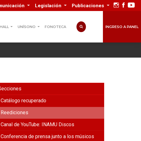
municación
Legislación
Publicaciones
INGRESO A PANEL
 HALL
UNÍSONO
FONOTECA
Secciones
Catálogo recuperado
Reediciones
Canal de YouTube: INAMU Discos
Conferencia de prensa junto a los músicos