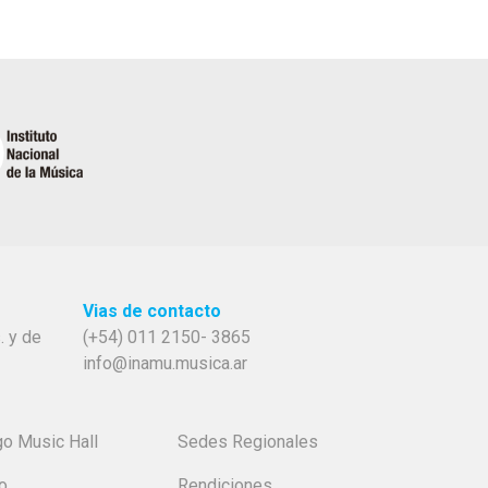
Vias de contacto
. y de
(+54) 011 2150- 3865
info@inamu.musica.ar
go Music Hall
Sedes Regionales
o
Rendiciones