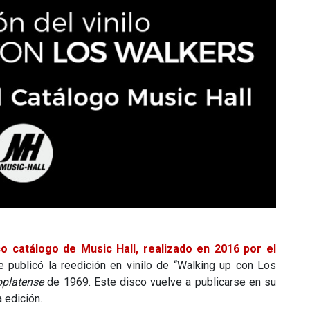
co catálogo de Music Hall, realizado en 2016 por el
e publicó la reedición en vinilo de “Walking up con Los
oplatense
de 1969. Este disco vuelve a publicarse en su
 edición.