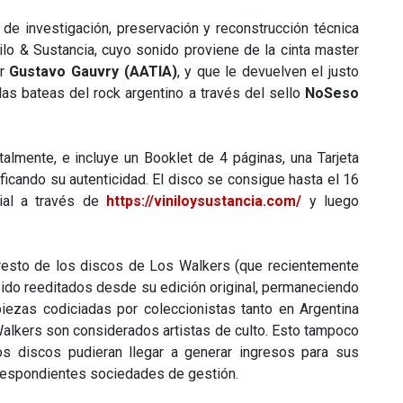
 de investigación, preservación y reconstrucción técnica
ilo & Sustancia, cuyo sonido proviene de la cinta master
or
Gustavo Gauvry (AATIA)
, y que le devuelven el justo
 las bateas del rock argentino a través del sello
NoSeso
italmente, e incluye un Booklet de 4 páginas, una Tarjeta
tificando su autenticidad. El disco se consigue hasta el 16
ial a través de
https://viniloysustancia.com/
y luego
resto de los discos de Los Walkers (que recientemente
sido reeditados desde su edición original, permaneciendo
ezas codiciadas por coleccionistas tanto en Argentina
alkers son considerados artistas de culto. Esto tampoco
os discos pudieran llegar a generar ingresos para sus
orrespondientes sociedades de gestión.