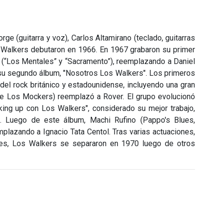
ge (guitarra y voz), Carlos Altamirano (teclado, guitarras
os Walkers debutaron en 1966. En 1967 grabaron su primer
 (“Los Mentales” y “Sacramento”), reemplazando a Daniel
 su segundo álbum, "Nosotros Los Walkers". Los primeros
 del rock británico y estadounidense, incluyendo una gran
de Los Mockers) reemplazó a Rover. El grupo evolucionó
king up con Los Walkers", considerado su mejor trabajo,
. Luego de este álbum, Machi Rufino (Pappo's Blues,
emplazando a Ignacio Tata Centol. Tras varias actuaciones,
rofes, Los Walkers se separaron en 1970 luego de otros