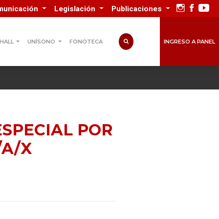
municación
Legislación
Publicaciones
INGRESO A PANEL
 HALL
UNÍSONO
FONOTECA
SPECIAL POR
/A/X