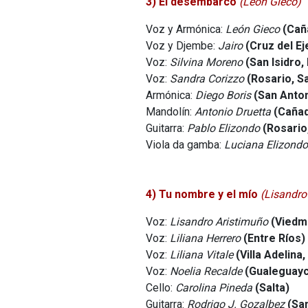
3) El desembarco
(León Gieco)
Voz y Armónica:
León Gieco
(Cañ
Voz y Djembe:
Jairo
(Cruz del E
Voz:
Silvina Moreno
(San Isidro,
Voz:
Sandra Corizzo
(Rosario, S
Armónica:
Diego Boris
(San Anton
Mandolín:
Antonio Druetta
(Cañad
Guitarra:
Pablo Elizondo
(Rosario
Viola da gamba:
Luciana Elizondo
4) Tu nombre y el mío
(Lisandro
Voz:
Lisandro Aristimuño
(Viedm
Voz:
Liliana Herrero
(Entre Ríos)
Voz:
Liliana Vitale
(Villa Adelina
Voz:
Noelia Recalde
(Gualeguayc
Cello:
Carolina Pineda
(Salta)
Guitarra:
Rodrigo J. Gozalbez
(Sa