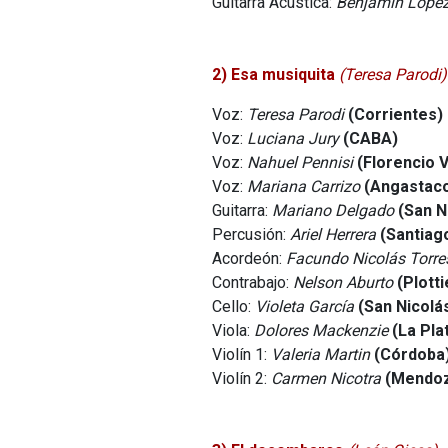
Guitarra Acústica:
Benjamín López
2) Esa musiquita
(Teresa Parodi)
Voz:
Teresa Parodi
(Corrientes)
Voz:
Luciana Jury
(CABA)
Voz:
Nahuel Pennisi
(Florencio 
Voz:
Mariana Carrizo
(Angastaco
Guitarra:
Mariano Delgado
(San N
Percusión:
Ariel Herrera
(Santiag
Acordeón:
Facundo Nicolás Torre
Contrabajo:
Nelson Aburto
(Plotti
Cello:
Violeta García
(San Nicolá
Viola:
Dolores Mackenzie
(La Pla
Violín 1:
Valeria Martin
(Córdoba
Violín 2:
Carmen Nicotra
(Mendo