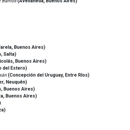
 Barrios
(Avellaneda, Buenos Aires)
Varela, Buenos Aires)
, Salta)
icolás, Buenos Aires)
o del Estero)
sán
(Concepción del Uruguay, Entre Ríos)
er, Neuquén)
s, Buenos Aires)
ta, Buenos Aires)
)
za)