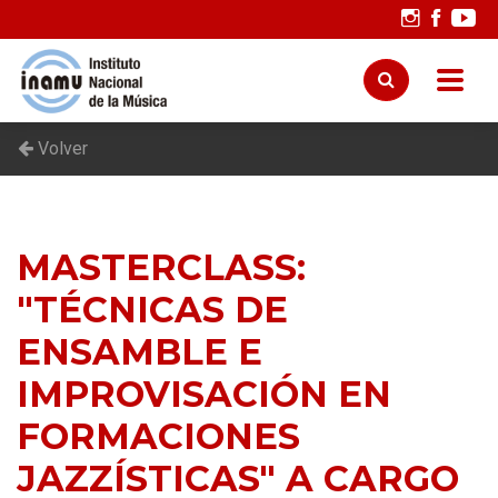
Volver
MASTERCLASS:
"TÉCNICAS DE
ENSAMBLE E
IMPROVISACIÓN EN
FORMACIONES
JAZZÍSTICAS" A CARGO