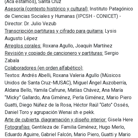
(Acá estamos), Santa Cruz
Asesoría (contexto histórico y cultural):
Instituto Patagónico
de Ciencias Sociales y Humanas (IPCSH - CONICET) -
Director: Dr. Julio Vezub
Transcripción partituras y cifrado para guitarra:
Lysis
Augusto Lépez
Arreglos corales:
Roxana Agullo, Joaquín Martínez
Revisión y copiado de cancionero y partituras:
Sergio
Zabala
Colaboradores (en orden alfabético):
Textos: Andrés Abelli, Roxana Valeria Agullo (Músicos
Unidos de Santa Cruz-MUSAC), Miguel Ángel Auzoberría,
Aldana Bello, Yamila Cafrune, Matías Chávez, Ana María
“Micky” Gallardo, Ana Giménez, Perla Giménez, Mario Piero
Guatti, Diego Núñez de la Rosa, Héctor Raúl “Gato” Ossés,
Daniel Toro y agrupación Wenai sh e pekk.
Arte de cubierta, diagramación y diseño interior:
Gisela Here
Fotografías:
Gentileza de: Familia Giménez, Hugo Merlo,
Eduardo Aguirre, Gabriel Falcón, Mario Piero, Guatti y Mario