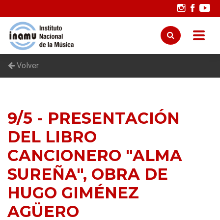
Volver
9/5 - PRESENTACIÓN
DEL LIBRO
CANCIONERO "ALMA
SUREÑA", OBRA DE
HUGO GIMÉNEZ
AGÜERO