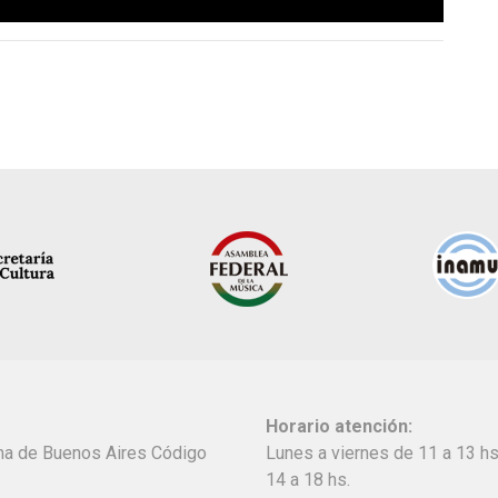
Horario atención:
oma de Buenos Aires Código
Lunes a viernes de 11 a 13 hs
14 a 18 hs.