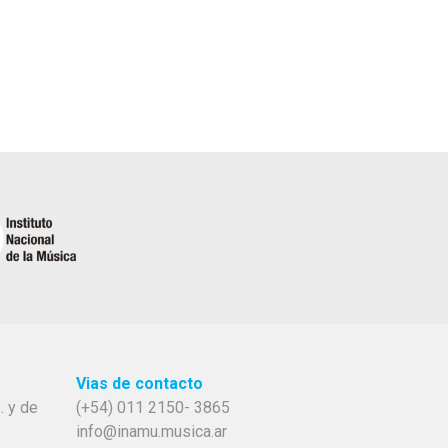
Vias de contacto
. y de
(+54) 011 2150- 3865
info@inamu.musica.ar