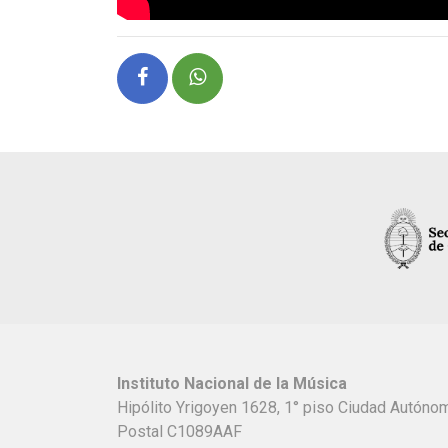
Instituto Nacional de la Música
Hipólito Yrigoyen 1628, 1° piso Ciudad Autón
Postal C1089AAF