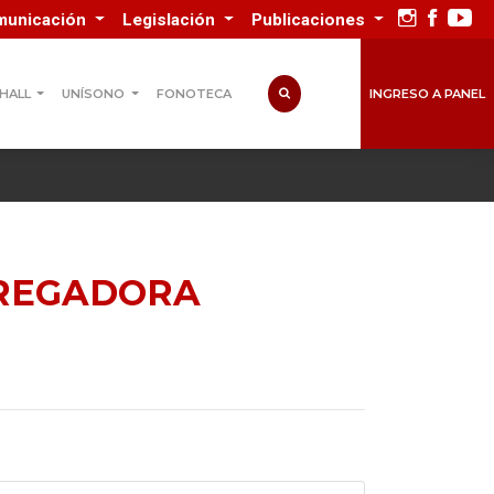
municación
Legislación
Publicaciones
INGRESO A PANEL
 HALL
UNÍSONO
FONOTECA
AGREGADORA