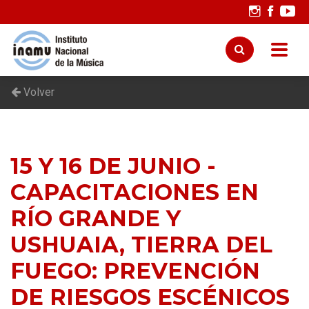
Volver
15 Y 16 DE JUNIO -
CAPACITACIONES EN
RÍO GRANDE Y
USHUAIA, TIERRA DEL
FUEGO: PREVENCIÓN
DE RIESGOS ESCÉNICOS