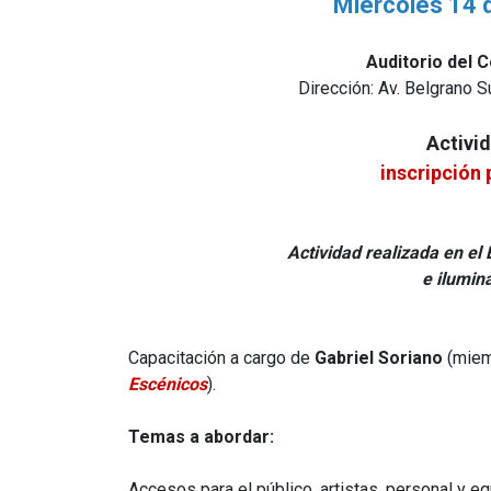
Miércoles 14 d
Auditorio del 
Dirección: Av. Belgrano 
Activi
inscripción 
Actividad realizada en el
e ilumin
Capacitación a cargo de
Gabriel Soriano
(mie
Escénicos
).
Temas a abordar:
Accesos para el público, artistas, personal y eq