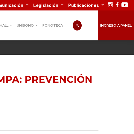
municación
Legislación
Publicaciones
INGRESO A PANEL
 HALL
UNÍSONO
FONOTECA
AMPA: PREVENCIÓN